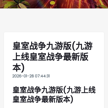
皇室战争九游版(九游
上线皇室战争最新版
本)
2026-01-28 07:44:31
皇室战争九游版(九游上线
皇室战争最新版本)