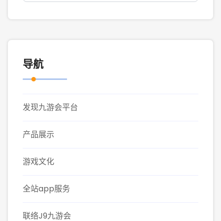
导航
发现九游会平台
产品展示
游戏文化
全站app服务
联络J9九游会