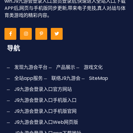
win.J9九游会登录入口,会员登录后,快速进入全站入口,下载
APP后,网页与手机版同步更新,带来电子竞技,真人对战与体
育类游戏的精彩内容。
导航
发现九游会平台
产品展示
游戏文化
全站app服务
联络J9九游会
SiteMap
J9九游会登录入口官方网站
J9九游会登录入口手机版入口
J9九游会登录入口手机版官网
J9九游会登录入口Web网页版