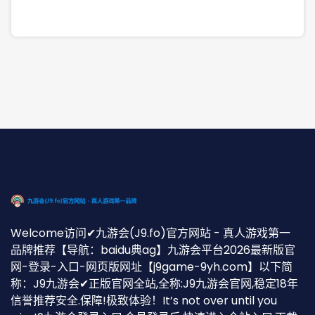
Welcome访问✔九游会(J9.fo)官方网站 - 真人游戏第一
品牌推荐【导航：baidu典ag】九游会平台2026最新版官
网-登录-入口-网页版网址【j9game-9yh.com】以下简
称：J9九游会✔正版官网全站,全称:J9九游会官网,稳定18年
信誉推荐安全.保障!极致体验！It’s not over until you