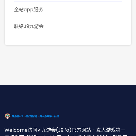
全站app服务
联络J9九游会
Welcome访问✔九游会(J9.fo)官方网站 - 真人游戏第一