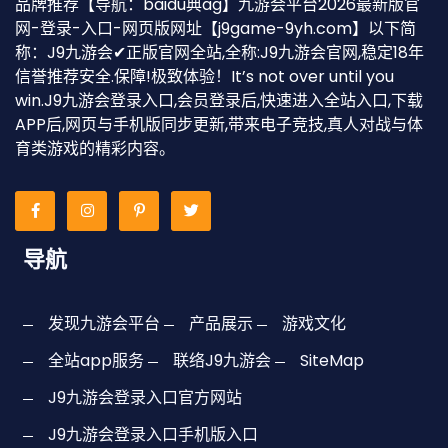
品牌推荐【导航：baidu典ag】九游会平台2026最新版官
网-登录-入口-网页版网址【j9game-9yh.com】以下简
称：J9九游会✔正版官网全站,全称:J9九游会官网,稳定18年
信誉推荐安全.保障!极致体验！It’s not over until you
win.J9九游会登录入口,会员登录后,快速进入全站入口,下载
APP后,网页与手机版同步更新,带来电子竞技,真人对战与体
育类游戏的精彩内容。
导航
发现九游会平台
产品展示
游戏文化
全站app服务
联络J9九游会
SiteMap
J9九游会登录入口官方网站
J9九游会登录入口手机版入口