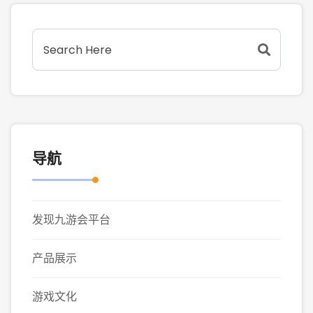
导航
发现九游会平台
产品展示
游戏文化