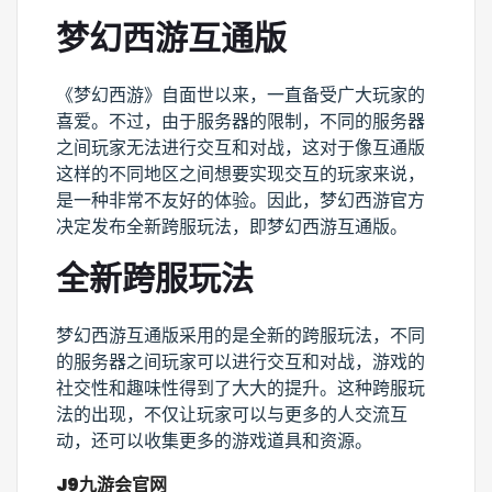
梦幻西游互通版
《梦幻西游》自面世以来，一直备受广大玩家的
喜爱。不过，由于服务器的限制，不同的服务器
之间玩家无法进行交互和对战，这对于像互通版
这样的不同地区之间想要实现交互的玩家来说，
是一种非常不友好的体验。因此，梦幻西游官方
决定发布全新跨服玩法，即梦幻西游互通版。
全新跨服玩法
梦幻西游互通版采用的是全新的跨服玩法，不同
的服务器之间玩家可以进行交互和对战，游戏的
社交性和趣味性得到了大大的提升。这种跨服玩
法的出现，不仅让玩家可以与更多的人交流互
动，还可以收集更多的游戏道具和资源。
J9九游会官网