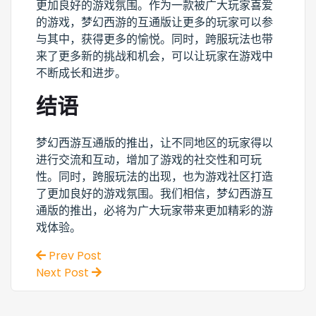
更加良好的游戏氛围。作为一款被广大玩家喜爱
的游戏，梦幻西游的互通版让更多的玩家可以参
与其中，获得更多的愉悦。同时，跨服玩法也带
来了更多新的挑战和机会，可以让玩家在游戏中
不断成长和进步。
结语
梦幻西游互通版的推出，让不同地区的玩家得以
进行交流和互动，增加了游戏的社交性和可玩
性。同时，跨服玩法的出现，也为游戏社区打造
了更加良好的游戏氛围。我们相信，梦幻西游互
通版的推出，必将为广大玩家带来更加精彩的游
戏体验。
Prev Post
Next Post