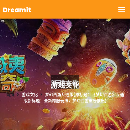
游戏文化
首页
游戏文化
梦幻西游互通版(原标题：《梦幻西游》互通
版新标题：全新跨服玩法，梦幻西游重磅推出)