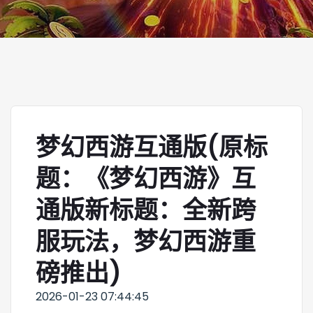
梦幻西游互通版(原标
题：《梦幻西游》互
通版新标题：全新跨
服玩法，梦幻西游重
磅推出)
2026-01-23 07:44:45