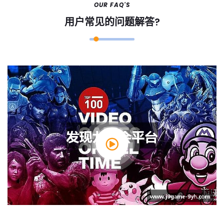
OUR FAQ'S
用户常见的问题解答?