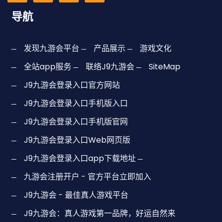
导航
发现九游会平台
产品展示
游戏文化
全站app服务
联络J9九游会
SiteMap
J9九游会登录入口官方网站
J9九游会登录入口手机版入口
J9九游会登录入口手机版官网
J9九游会登录入口Web网页版
J9九游会登录入口app下载地址
九游会注册开户 - 官方平台立即加入
J9九游会 - 最佳真人游戏平台
J9九游会：真人游戏第一品牌，好运自然来