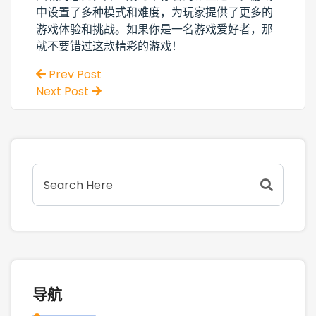
中设置了多种模式和难度，为玩家提供了更多的
游戏体验和挑战。如果你是一名游戏爱好者，那
就不要错过这款精彩的游戏！
Prev Post
Next Post
导航