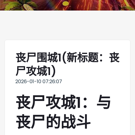
丧尸围城1(新标题：丧
尸攻城1)
2026-01-10 07:26:07
丧尸攻城1：与
丧尸的战斗