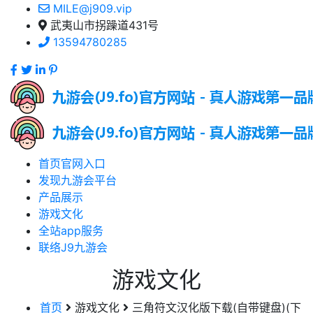
MILE@j909.vip
武夷山市拐躁道431号
13594780285
首页官网入口
发现九游会平台
产品展示
游戏文化
全站app服务
联络J9九游会
游戏文化
首页
游戏文化
三角符文汉化版下载(自带键盘)(下