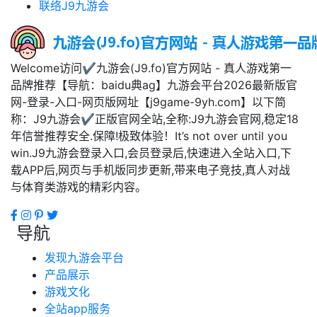
联络J9九游会
Welcome访问✔九游会(J9.fo)官方网站 - 真人游戏第一
品牌推荐【导航：baidu典ag】九游会平台2026最新版官
网-登录-入口-网页版网址【j9game-9yh.com】以下简
称：J9九游会✔正版官网全站,全称:J9九游会官网,稳定18
年信誉推荐安全.保障!极致体验！It’s not over until you
win.J9九游会登录入口,会员登录后,快速进入全站入口,下
载APP后,网页与手机版同步更新,带来电子竞技,真人对战
与体育类游戏的精彩内容。
导航
发现九游会平台
产品展示
游戏文化
全站app服务