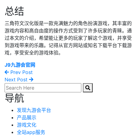
总结
三角符文汉化版是一款充满魅力的角色扮演游戏，其丰富的
游戏内容和高自由度的操作方式受到了许多玩家的青睐。通
过本文的介绍，希望能让更多的玩家了解这个游戏，并享受
到游戏带来的乐趣。记得从官方网站或知名下载平台下载游
戏，享受安全的游戏体验。
J9九游会官网
Prev Post
Next Post
导航
发现九游会平台
产品展示
游戏文化
全站app服务