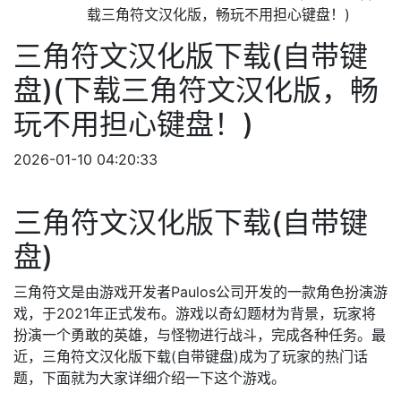
载三角符文汉化版，畅玩不用担心键盘！)
三角符文汉化版下载(自带键
盘)(下载三角符文汉化版，畅
玩不用担心键盘！)
2026-01-10 04:20:33
三角符文汉化版下载(自带键
盘)
三角符文是由游戏开发者Paulos公司开发的一款角色扮演游
戏，于2021年正式发布。游戏以奇幻题材为背景，玩家将
扮演一个勇敢的英雄，与怪物进行战斗，完成各种任务。最
近，三角符文汉化版下载(自带键盘)成为了玩家的热门话
题，下面就为大家详细介绍一下这个游戏。