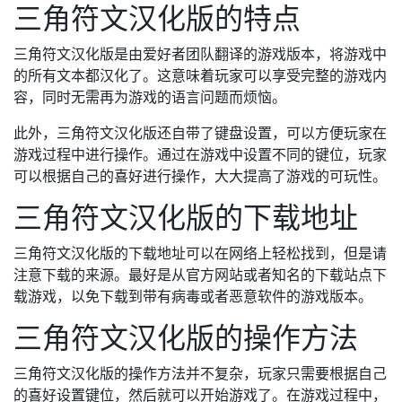
三角符文汉化版的特点
三角符文汉化版是由爱好者团队翻译的游戏版本，将游戏中
的所有文本都汉化了。这意味着玩家可以享受完整的游戏内
容，同时无需再为游戏的语言问题而烦恼。
此外，三角符文汉化版还自带了键盘设置，可以方便玩家在
游戏过程中进行操作。通过在游戏中设置不同的键位，玩家
可以根据自己的喜好进行操作，大大提高了游戏的可玩性。
三角符文汉化版的下载地址
三角符文汉化版的下载地址可以在网络上轻松找到，但是请
注意下载的来源。最好是从官方网站或者知名的下载站点下
载游戏，以免下载到带有病毒或者恶意软件的游戏版本。
三角符文汉化版的操作方法
三角符文汉化版的操作方法并不复杂，玩家只需要根据自己
的喜好设置键位，然后就可以开始游戏了。在游戏过程中，