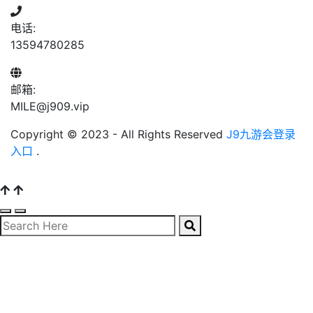
电话:
13594780285
邮箱:
MILE@j909.vip
Copyright © 2023 - All Rights Reserved
J9九游会登录
入口
.