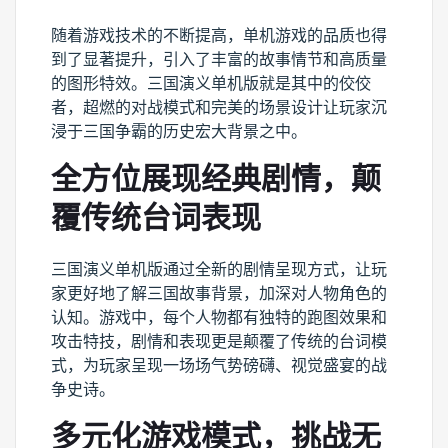
随着游戏技术的不断提高，单机游戏的品质也得
到了显著提升，引入了丰富的故事情节和高质量
的图形特效。三国演义单机版就是其中的佼佼
者，超燃的对战模式和完美的场景设计让玩家沉
浸于三国争霸的历史宏大背景之中。
全方位展现经典剧情，颠
覆传统台词表现
三国演义单机版通过全新的剧情呈现方式，让玩
家更好地了解三国故事背景，加深对人物角色的
认知。游戏中，每个人物都有独特的跑图效果和
攻击特技，剧情和表现更是颠覆了传统的台词模
式，为玩家呈现一场场气势磅礴、视觉盛宴的战
争史诗。
多元化游戏模式，挑战无