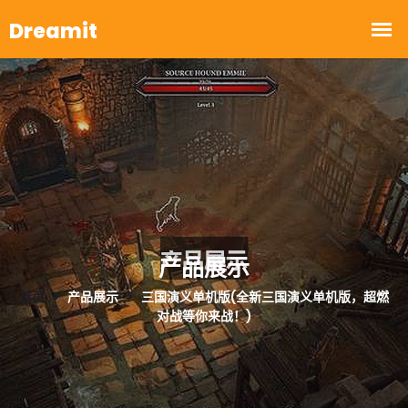
产品展示
首页
产品展示
三国演义单机版(全新三国演义单机版，超燃
对战等你来战！)