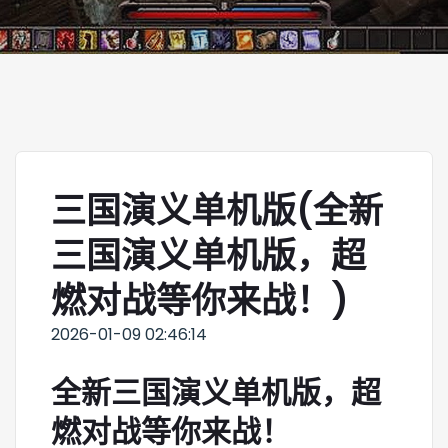
三国演义单机版(全新
三国演义单机版，超
燃对战等你来战！)
2026-01-09 02:46:14
全新三国演义单机版，超
燃对战等你来战！