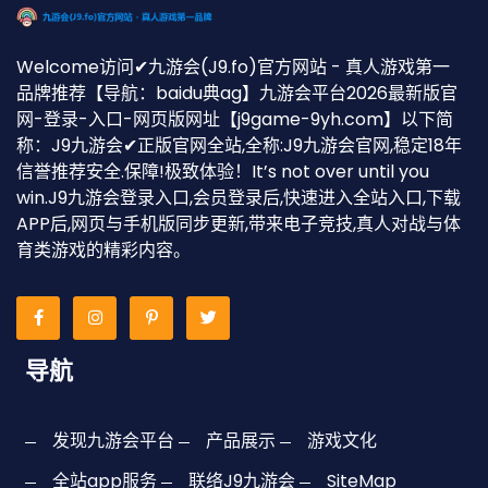
Welcome访问✔九游会(J9.fo)官方网站 - 真人游戏第一
品牌推荐【导航：baidu典ag】九游会平台2026最新版官
网-登录-入口-网页版网址【j9game-9yh.com】以下简
称：J9九游会✔正版官网全站,全称:J9九游会官网,稳定18年
信誉推荐安全.保障!极致体验！It’s not over until you
win.J9九游会登录入口,会员登录后,快速进入全站入口,下载
APP后,网页与手机版同步更新,带来电子竞技,真人对战与体
育类游戏的精彩内容。
导航
发现九游会平台
产品展示
游戏文化
全站app服务
联络J9九游会
SiteMap