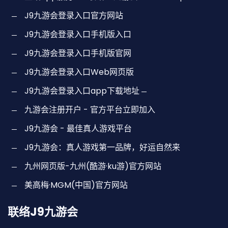
J9九游会登录入口官方网站
J9九游会登录入口手机版入口
J9九游会登录入口手机版官网
J9九游会登录入口Web网页版
J9九游会登录入口app下载地址
九游会注册开户 - 官方平台立即加入
J9九游会 - 最佳真人游戏平台
J9九游会：真人游戏第一品牌，好运自然来
九州网页版-九州(酷游·ku游)官方网站
美高梅·MGM(中国)官方网站
联络J9九游会