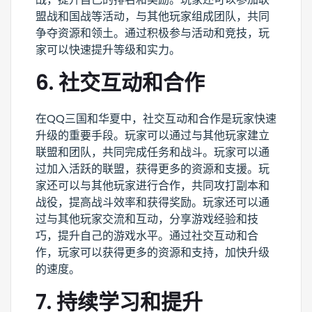
盟战和国战等活动，与其他玩家组成团队，共同
争夺资源和领土。通过积极参与活动和竞技，玩
家可以快速提升等级和实力。
6. 社交互动和合作
在QQ三国和华夏中，社交互动和合作是玩家快速
升级的重要手段。玩家可以通过与其他玩家建立
联盟和团队，共同完成任务和战斗。玩家可以通
过加入活跃的联盟，获得更多的资源和支援。玩
家还可以与其他玩家进行合作，共同攻打副本和
战役，提高战斗效率和获得奖励。玩家还可以通
过与其他玩家交流和互动，分享游戏经验和技
巧，提升自己的游戏水平。通过社交互动和合
作，玩家可以获得更多的资源和支持，加快升级
的速度。
7. 持续学习和提升