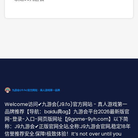
Welcome访问✔九游会(J9.fo)官方网站 - 真人游戏第一
品牌推荐【导航：baidu典ag】九游会平台2026最新版官
网-登录-入口-网页版网址【j9game-9yh.com】以下简
称：J9九游会✔正版官网全站,全称:J9九游会官网,稳定18年
信誉推荐安全.保障!极致体验！It’s not over until you