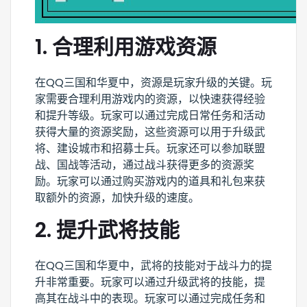
1. 合理利用游戏资源
在QQ三国和华夏中，资源是玩家升级的关键。玩
家需要合理利用游戏内的资源，以快速获得经验
和提升等级。玩家可以通过完成日常任务和活动
获得大量的资源奖励，这些资源可以用于升级武
将、建设城市和招募士兵。玩家还可以参加联盟
战、国战等活动，通过战斗获得更多的资源奖
励。玩家可以通过购买游戏内的道具和礼包来获
取额外的资源，加快升级的速度。
2. 提升武将技能
在QQ三国和华夏中，武将的技能对于战斗力的提
升非常重要。玩家可以通过升级武将的技能，提
高其在战斗中的表现。玩家可以通过完成任务和