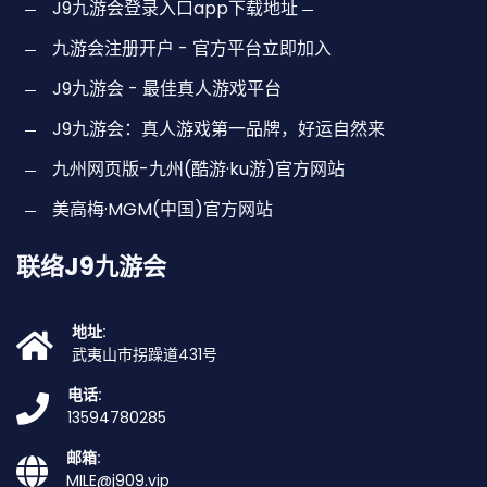
J9九游会登录入口app下载地址
九游会注册开户 - 官方平台立即加入
J9九游会 - 最佳真人游戏平台
J9九游会：真人游戏第一品牌，好运自然来
九州网页版-九州(酷游·ku游)官方网站
美高梅·MGM(中国)官方网站
联络J9九游会
地址:
武夷山市拐躁道431号
电话:
13594780285
邮箱:
MILE@j909.vip