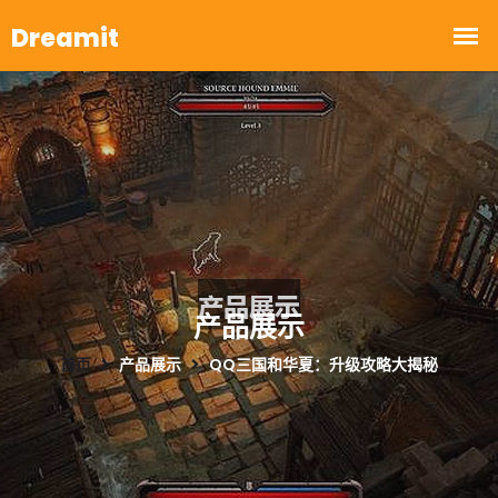
产品展示
首页
产品展示
QQ三国和华夏：升级攻略大揭秘