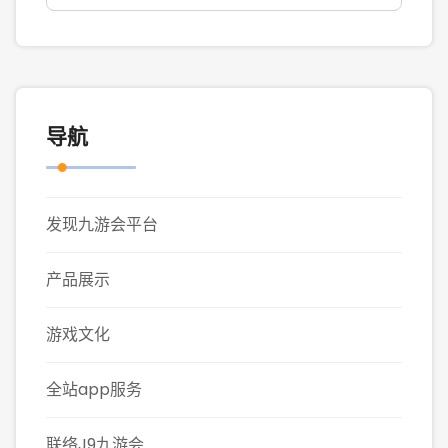
导航
发现九游会平台
产品展示
游戏文化
全站app服务
联络J9九游会