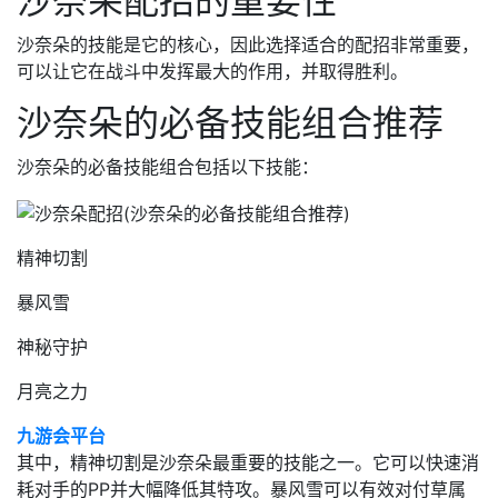
沙奈朵配招的重要性
沙奈朵的技能是它的核心，因此选择适合的配招非常重要，
可以让它在战斗中发挥最大的作用，并取得胜利。
沙奈朵的必备技能组合推荐
沙奈朵的必备技能组合包括以下技能：
精神切割
暴风雪
神秘守护
月亮之力
九游会平台
其中，精神切割是沙奈朵最重要的技能之一。它可以快速消
耗对手的PP并大幅降低其特攻。暴风雪可以有效对付草属