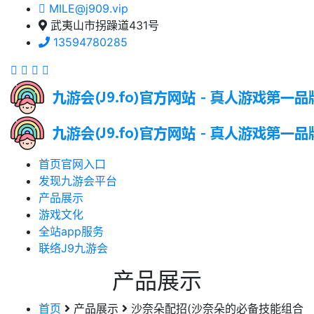
MILE@j909.vip
武夷山市拐躁道431号
13594780285
首页官网入口
发现九游会平台
产品展示
游戏文化
全站app服务
联络J9九游会
产品展示
首页
产品展示
沙奈朵配招(沙奈朵的必备技能组合