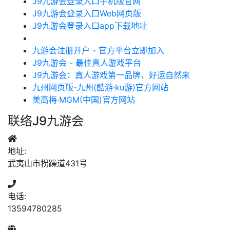
J9九游会登录入口手机版官网
J9九游会登录入口Web网页版
J9九游会登录入口app下载地址
九游会注册开户 - 官方平台立即加入
J9九游会 - 最佳真人游戏平台
J9九游会：真人游戏第一品牌，好运自然来
九州网页版-九州(酷游·ku游)官方网站
美高梅·MGM(中国)官方网站
联络J9九游会
地址:
武夷山市拐躁道431号
电话:
13594780285