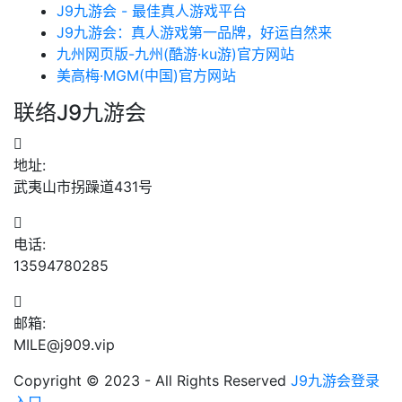
J9九游会 - 最佳真人游戏平台
J9九游会：真人游戏第一品牌，好运自然来
九州网页版-九州(酷游·ku游)官方网站
美高梅·MGM(中国)官方网站
联络J9九游会
地址:
武夷山市拐躁道431号
电话:
13594780285
邮箱:
MILE@j909.vip
Copyright © 2023 - All Rights Reserved
J9九游会登录