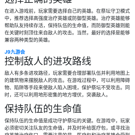
在进入游戏前，玩家需要选择自己的英雄。在祭坛守卫模式
中，推荐选择高强度治疗英雄或防御型英雄。治疗英雄能够
帮助队友持续存活，保持队伍的生命值，而防御型英雄则能
在关键时刻顶住来自敌人的攻击。当然，最好的选择是能够
兼容两种类型的英雄。
J9九游会
控制敌人的进攻路线
敌人有多条进攻路径，玩家需要合理部署队伍并利用地图上
的建筑物来摆脱敌人的攻击。在游戏过程中，可以利用障碍
物、陷阱等手段来使敌人陷入困境，保护祭坛不受攻击。同
时，还可以利用地形密集的地方埋伏，突袭敌人。
保持队伍的生命值
保持队伍的生命值是成功守护祭坛的关键。在游戏中，玩家
必须密切关注队友的生命值，并及时补给医疗包，或寻找治