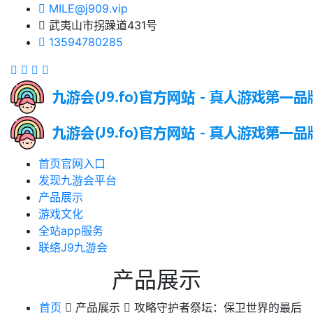
MILE@j909.vip
武夷山市拐躁道431号
13594780285
首页官网入口
发现九游会平台
产品展示
游戏文化
全站app服务
联络J9九游会
产品展示
首页
产品展示
攻略守护者祭坛：保卫世界的最后