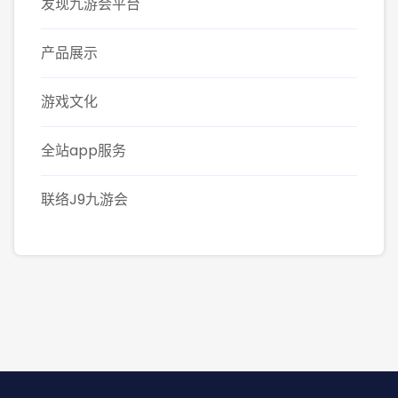
发现九游会平台
产品展示
游戏文化
全站app服务
联络J9九游会