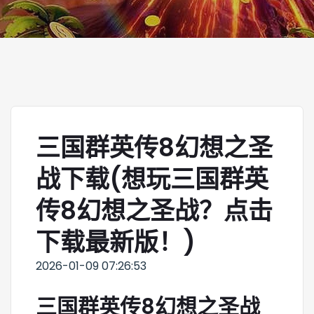
三国群英传8幻想之圣
战下载(想玩三国群英
传8幻想之圣战？点击
下载最新版！)
2026-01-09 07:26:53
三国群英传8幻想之圣战