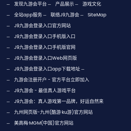
发现九游会平台
产品展示
游戏文化
全站app服务
联络J9九游会
SiteMap
J9九游会登录入口官方网站
J9九游会登录入口手机版入口
J9九游会登录入口手机版官网
J9九游会登录入口Web网页版
J9九游会登录入口app下载地址
九游会注册开户 - 官方平台立即加入
J9九游会 - 最佳真人游戏平台
J9九游会：真人游戏第一品牌，好运自然来
九州网页版-九州(酷游·ku游)官方网站
美高梅·MGM(中国)官方网站