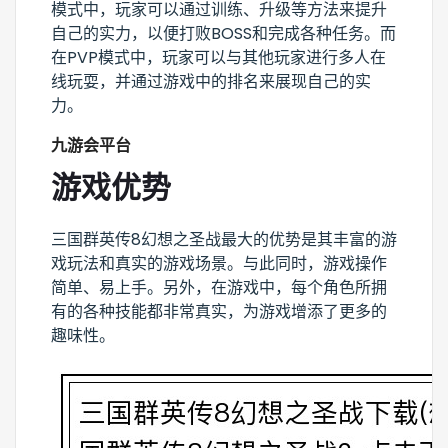
模式中，玩家可以通过训练、升级等方法来提升
自己的实力，以便打败BOSS和完成各种任务。而
在PVP模式中，玩家可以与其他玩家进行多人在
线玩耍，并通过游戏中的排名来展现自己的实
力。
九游会平台
游戏优势
三国群英传8幻想之圣战最大的优势是其丰富的游
戏玩法和真实的游戏场景。与此同时，游戏操作
简单、易上手。另外，在游戏中，每个角色所拥
有的各种技能都非常真实，为游戏增添了更多的
趣味性。