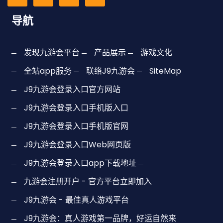
导航
发现九游会平台
产品展示
游戏文化
全站app服务
联络J9九游会
SiteMap
J9九游会登录入口官方网站
J9九游会登录入口手机版入口
J9九游会登录入口手机版官网
J9九游会登录入口Web网页版
J9九游会登录入口app下载地址
九游会注册开户 - 官方平台立即加入
J9九游会 - 最佳真人游戏平台
J9九游会：真人游戏第一品牌，好运自然来