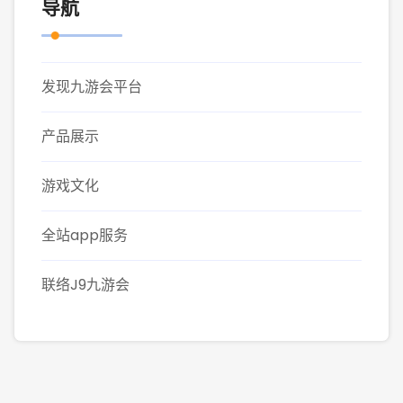
导航
发现九游会平台
产品展示
游戏文化
全站app服务
联络J9九游会