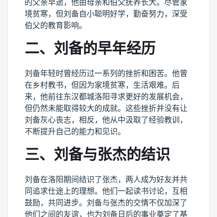
的父亲早逝，他由母亲和伯父抚养长大。尽管家
境贫寒，但刘备自小聪明好学，勤奋努力，深受
伯父的教育影响。
二、刘备的早年经历
刘备年轻时曾经历过一系列的挫折和困苦。他曾
在乡村教书，但因为家境贫寒，生活艰难。后
来，他前往东汉都城洛阳寻求更好的发展机会，
但仍然未能取得较大的成就。这些挫折并没有让
刘备灰心丧志，相反，他从中汲取了经验教训，
不断提升自己的能力和见识。
三、刘备与张杰的结识
刘备在洛阳期间结识了张杰，两人成为好友并共
同追求仕途上的理想。他们一起读书讨论，互相
鼓励，共同进步。刘备与张杰的交情不仅加深了
他们之间的友谊，也为刘备日后的事业奠定了基