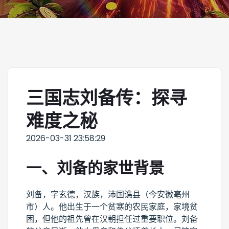
三国志刘备传：探寻
难度之秘
2026-03-31 23:58:29
一、刘备的家世背景
刘备，字玄德，汉族，沛国谯县（今安徽亳州
市）人。他出生于一个贫寒的农民家庭，家境贫
困，但他的祖先曾在汉朝担任过重要职位。刘备