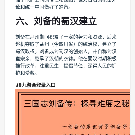
敌和统一中国做好了准备。
六、刘备的蜀汉建立
刘备在荆州期间积累了一定的势力和资源，后来
趁机夺取了益州（今四川省）的统治权，建立了
蜀汉政权。刘备成为蜀汉的创始人，并自称为汉
室宗亲，继承了汉朝的衣钵。他在蜀汉时期积极
推行改革，注重民生，提倡节俭，深得人民的拥
护和爱戴。
J9九游会登录入口