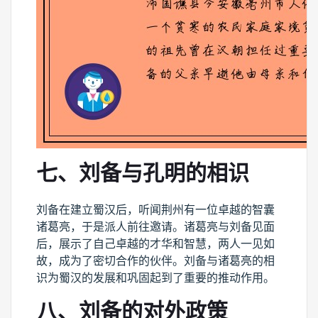
七、刘备与孔明的相识
刘备在建立蜀汉后，听闻荆州有一位卓越的智囊
诸葛亮，于是派人前往邀请。诸葛亮与刘备见面
后，展示了自己卓越的才华和智慧，两人一见如
故，成为了密切合作的伙伴。刘备与诸葛亮的相
识为蜀汉的发展和巩固起到了重要的推动作用。
八、刘备的对外政策