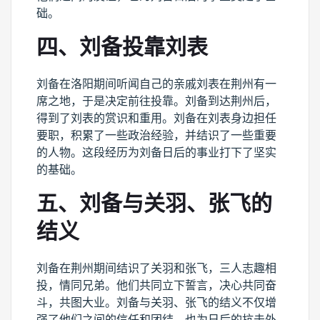
础。
四、刘备投靠刘表
刘备在洛阳期间听闻自己的亲戚刘表在荆州有一
席之地，于是决定前往投靠。刘备到达荆州后，
得到了刘表的赏识和重用。刘备在刘表身边担任
要职，积累了一些政治经验，并结识了一些重要
的人物。这段经历为刘备日后的事业打下了坚实
的基础。
五、刘备与关羽、张飞的
结义
刘备在荆州期间结识了关羽和张飞，三人志趣相
投，情同兄弟。他们共同立下誓言，决心共同奋
斗，共图大业。刘备与关羽、张飞的结义不仅增
强了他们之间的信任和团结，也为日后的抗击外