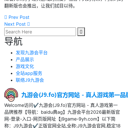
翻新版也会推出，让我们拭目以待。
Prev Post
Next Post
导航
发现九游会平台
产品展示
游戏文化
全站app服务
联络J9九游会
Welcome访问✔九游会(J9.fo)官方网站 - 真人游戏第一
品牌推荐【导航：baidu典ag】九游会平台2026最新版官
网-登录-入口-网页版网址【j9game-9yh.com】以下简
称：J9九游会✔正版官网全站,全称:J9九游会官网,稳定18