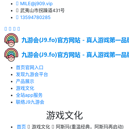
MILE@j909.vip
武夷山市拐躁道431号
13594780285
首页官网入口
发现九游会平台
产品展示
游戏文化
全站app服务
联络J9九游会
游戏文化
首页
游戏文化
阿斯玛(重温经典，阿斯玛再启动)