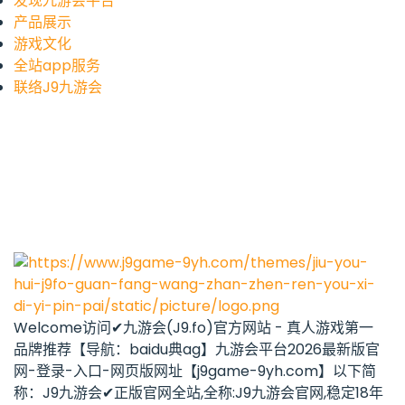
发现九游会平台
产品展示
游戏文化
全站app服务
联络J9九游会
Welcome访问✔九游会(J9.fo)官方网站 - 真人游戏第一
品牌推荐【导航：baidu典ag】九游会平台2026最新版官
网-登录-入口-网页版网址【j9game-9yh.com】以下简
称：J9九游会✔正版官网全站,全称:J9九游会官网,稳定18年