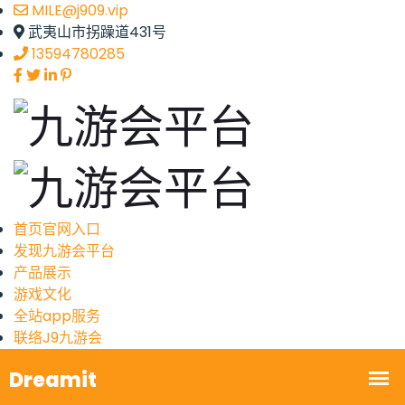
MILE@j909.vip
武夷山市拐躁道431号
13594780285
首页官网入口
发现九游会平台
产品展示
游戏文化
全站app服务
联络J9九游会